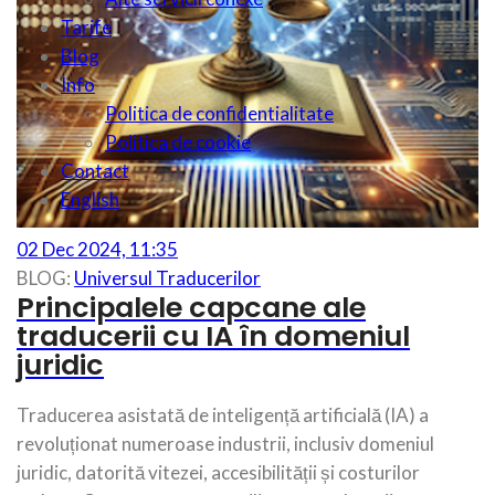
Tarife
Blog
Info
Politica de confidentialitate
Politica de cookie
Contact
English
02 Dec 2024, 11:35
BLOG:
Universul Traducerilor
Principalele capcane ale
traducerii cu IA în domeniul
juridic
Traducerea asistată de inteligență artificială (IA) a
revoluționat numeroase industrii, inclusiv domeniul
juridic, datorită vitezei, accesibilității și costurilor